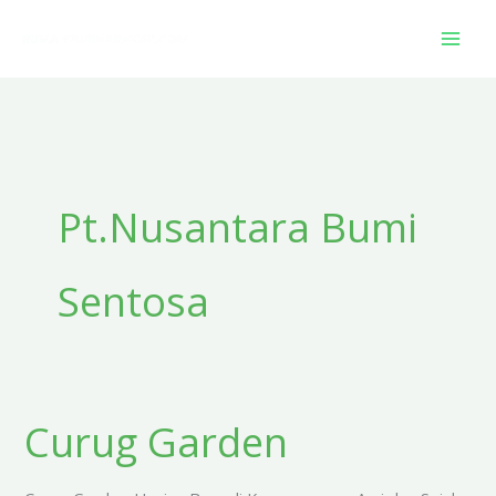
Skip
to
content
Pt.Nusantara Bumi
Sentosa
Curug Garden
Curug
Garden