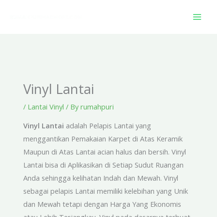
Skip
to
content
Vinyl Lantai
/
Lantai Vinyl
/ By
rumahpuri
Vinyl Lantai
adalah Pelapis Lantai yang
menggantikan Pemakaian Karpet di Atas Keramik
Maupun di Atas Lantai acian halus dan bersih. Vinyl
Lantai bisa di Aplikasikan di Setiap Sudut Ruangan
Anda sehingga kelihatan Indah dan Mewah. Vinyl
sebagai pelapis Lantai memiliki kelebihan yang Unik
dan Mewah tetapi dengan Harga Yang Ekonomis
atau Lebih Terjangkau. Vinyl pada dasarnya terbuat