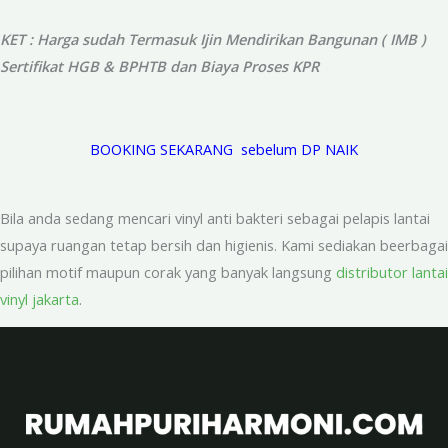
KET : Harga sudah Termasuk Ijin Mendirikan Bangunan ( IMB )
Sertifikat HGB & BPHTB dan Biaya Proses KPR
BOOKING SEKARANG sebelum DP NAIK
Bila anda sedang mencari vinyl anti bakteri sebagai pelapis lantai
supaya ruangan tetap bersih dan higienis. Kami sediakan beerbagai
pilihan motif maupun corak yang banyak langsung
distributor lantai
vinyl jakarta
.