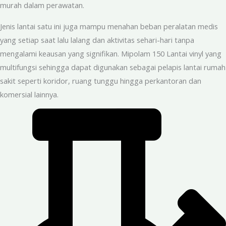
murah dalam perawatan.
Jenis lantai satu ini juga mampu menahan beban peralatan medis
yang setiap saat lalu lalang dan aktivitas sehari-hari tanpa
mengalami keausan yang signifikan. Mipolam 150 Lantai vinyl yang
multifungsi sehingga dapat digunakan sebagai pelapis lantai rumah
sakit seperti koridor, ruang tunggu hingga perkantoran dan
komersial lainnya.