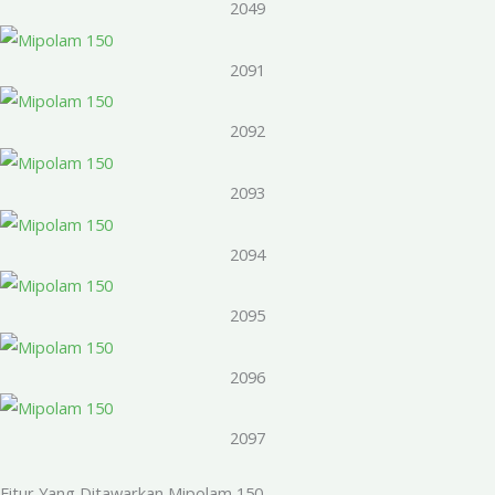
2049
2091
2092
2093
2094
2095
2096
2097
Fitur Yang Ditawarkan Mipolam 150