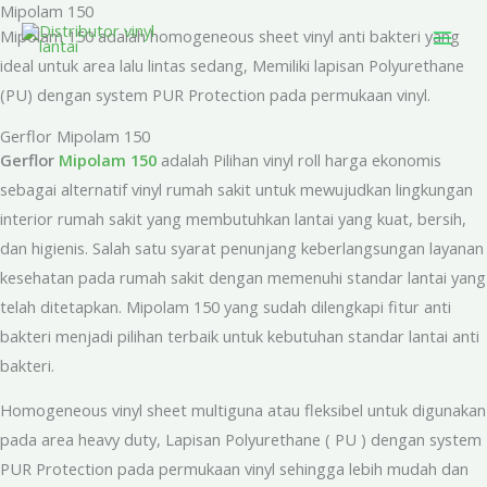
Mipolam 150
Skip
Mipolam 150 adalah homogeneous sheet vinyl anti bakteri yang
to
ideal untuk area lalu lintas sedang, Memiliki lapisan Polyurethane
content
(PU) dengan system PUR Protection pada permukaan vinyl.
Gerflor Mipolam 150
Gerflor
Mipolam 150
adalah Pilihan vinyl roll harga ekonomis
sebagai alternatif vinyl rumah sakit untuk mewujudkan lingkungan
interior rumah sakit yang membutuhkan lantai yang kuat, bersih,
dan higienis. Salah satu syarat penunjang keberlangsungan layanan
kesehatan pada rumah sakit dengan memenuhi standar lantai yang
telah ditetapkan. Mipolam 150 yang sudah dilengkapi fitur anti
bakteri menjadi pilihan terbaik untuk kebutuhan standar lantai anti
bakteri.
Homogeneous vinyl sheet multiguna atau fleksibel untuk digunakan
pada area heavy duty, Lapisan Polyurethane ( PU ) dengan system
PUR Protection pada permukaan vinyl sehingga lebih mudah dan