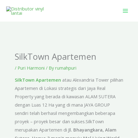
Skip
to
content
SilkTown Apartemen
/
Puri Harmoni
/ By
rumahpuri
SilkTown Apartemen
atau Alexandria Tower pilihan
Apartemen di Lokasi strategis dari Jaya Real
Property yang berada di kawasan ALAM SUTERA
dengan Luas 12 Ha yang di mana JAYA GROUP
sendiri telah berhasil mengembangkan beberapa
proyek – proyek besar dan sukses.SilkTown
merupakan Apartemen di
Jl. Bhayangkara, Alam
Sutera. Hanya 3 menit menuju Mal Living World,